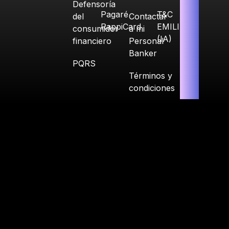
Defensoría
Pagaré
T&C
del
Contactar
RappiCard
EMILIA
consumidor
a mi
(IA)
financiero
Personal
Banker
PQRS
Términos y
condiciones