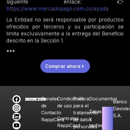
siguiente enlace: 👉
https://www.mercadopago.com.co/ayuda
La Entidad no será responsable por productos
ofrecidos por terceros y su participación se
limita exclusivamente a la entrega del Beneficio
descrito en la Sección 1.
***
Comprar ahora
Canales
Condiciones
Política
Documentos
Banco
de
de uso
para el
Davivie
Tasas
Contacto
tratamiento
S.A.
Contratos
y
RappiCard
de datos
RappiCard
tarifas
personales