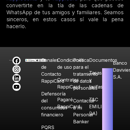
convertirte en la tía de las cadenas de
WhatsApp de tus amigos y familiares. Seamos
sinceros, en estos casos sí vale la pena
hacerlo.
Canales
Condiciones
Política
Documentos
Banco
de
de uso
para el
Davivie
Tasas
Contacto
tratamiento
S.A.
Contratos
y
RappiCard
de datos
RappiCard
tarifas
personales
Defensoría
Pagaré
T&C
del
Contactar
RappiCard
EMILIA
consumidor
a mi
(IA)
financiero
Personal
Banker
PQRS