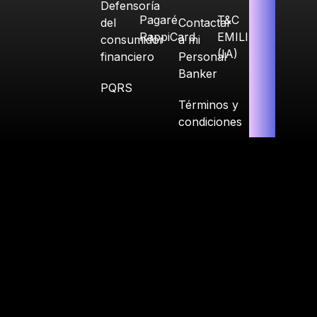
Defensoría
Pagaré
T&C
del
Contactar
RappiCard
EMILIA
consumidor
a mi
(IA)
financiero
Personal
Banker
PQRS
Términos y
condiciones