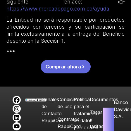
siguiente enlace: 👉
https://www.mercadopago.com.co/ayuda
La Entidad no será responsable por productos
ofrecidos por terceros y su participación se
limita exclusivamente a la entrega del Beneficio
descrito en la Sección 1.
***
Comprar ahora
Canales
Condiciones
Política
Documentos
Banco
de
de uso
para el
Davivie
Tasas
Contacto
tratamiento
S.A.
Contratos
y
RappiCard
de datos
RappiCard
tarifas
personales