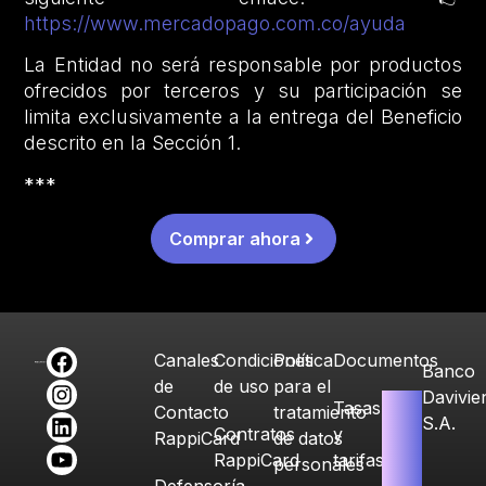
https://www.mercadopago.com.co/ayuda
La Entidad no será responsable por productos
ofrecidos por terceros y su participación se
limita exclusivamente a la entrega del Beneficio
descrito en la Sección 1.
***
Comprar ahora
Canales
Condiciones
Política
Documentos
Banco
de
de uso
para el
Davivie
Tasas
Contacto
tratamiento
S.A.
Contratos
y
RappiCard
de datos
RappiCard
tarifas
personales