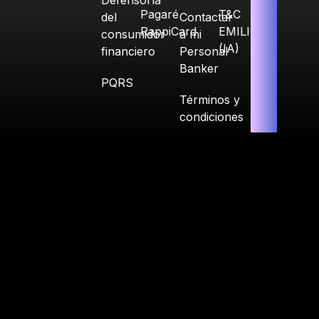
Defensoría
Pagaré
T&C
del
Contactar
RappiCard
EMILIA
consumidor
a mi
(IA)
financiero
Personal
Banker
PQRS
Términos y
condiciones