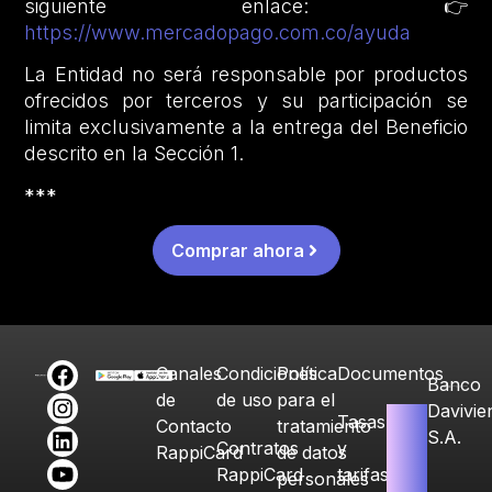
siguiente enlace: 👉
https://www.mercadopago.com.co/ayuda
La Entidad no será responsable por productos
ofrecidos por terceros y su participación se
limita exclusivamente a la entrega del Beneficio
descrito en la Sección 1.
***
Comprar ahora
Canales
Condiciones
Política
Documentos
Banco
de
de uso
para el
Davivie
Tasas
Contacto
tratamiento
S.A.
Contratos
y
RappiCard
de datos
RappiCard
tarifas
personales