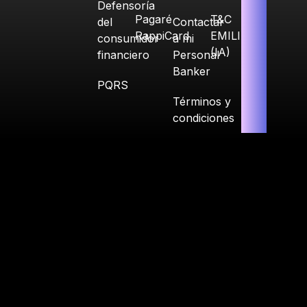
Defensoría
Pagaré
T&C
del
Contactar
RappiCard
EMILIA
consumidor
a mi
(IA)
financiero
Personal
Banker
PQRS
Términos y
condiciones