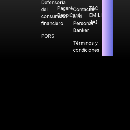
Defensoría
Pagaré
T&C
del
Contactar
RappiCard
EMILIA
consumidor
a mi
(IA)
financiero
Personal
Banker
PQRS
Términos y
condiciones