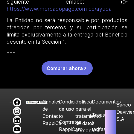
siguiente enlace: 👉
https://www.mercadopago.com.co/ayuda
La Entidad no será responsable por productos
ofrecidos por terceros y su participación se
limita exclusivamente a la entrega del Beneficio
descrito en la Sección 1.
***
Comprar ahora
Canales
Condiciones
Política
Documentos
Banco
de
de uso
para el
Davivie
Tasas
Contacto
tratamiento
S.A.
Contratos
y
RappiCard
de datos
RappiCard
tarifas
personales