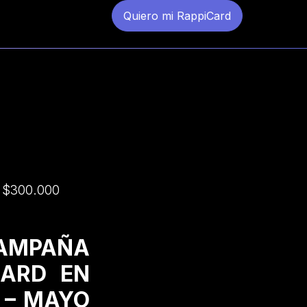
Quiero mi RappiCard
a $300.000
CAMPAÑA
CARD EN
 – MAYO