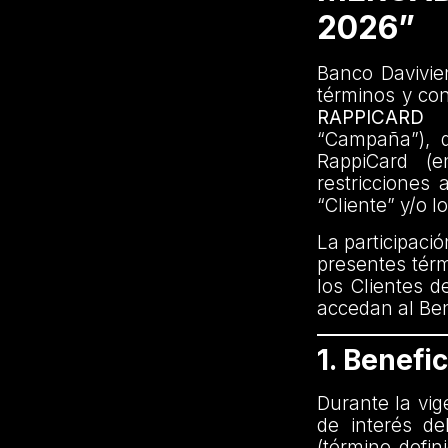
2026”
Banco Davivien
términos y co
RAPPICARD
“Campaña”), di
RappiCard (e
restricciones 
“Cliente” y/o l
La participaci
presentes térm
los Clientes d
accedan al Ben
1. Benefic
Durante la vig
de interés d
(término defin