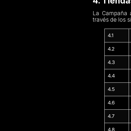
4. Tiend
La Campaña a
través de los s
4.1
4.2
4.3
4.4
4.5
4.6
4.7
4.8