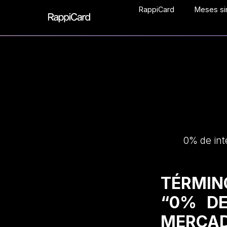
RappiCard
Meses sin
0% de int
TÉRMIN
“0% DE
MERCAD