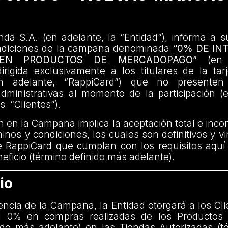
da S.A. (en adelante, la “Entidad”), informa a s
ndiciones de la campaña denominada
“0% DE IN
 EN PRODUCTOS DE MERCADOPAGO”
(en a
rigida exclusivamente a los titulares de la tar
n adelante, “RappiCard”) que no presenten
administrativas al momento de la participación (
os “Clientes”).
ón en la Campaña implica la aceptación total e incon
inos y condiciones, los cuales son definitivos y v
e RappiCard que cumplan con los requisitos aquí
eficio (término definido más adelante).
io
encia de la Campaña, la Entidad otorgará a los Cl
el 0% en compras realizadas de los Productos 
ido más adelante) en las Tiendas Autorizadas (t