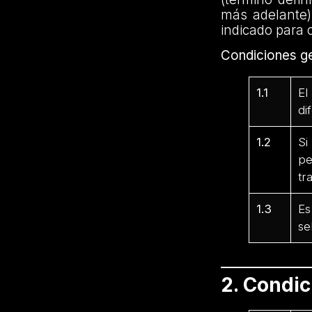
más adelante)
indicado para 
Condiciones ge
1.1
El
di
1.2
Si
pe
tr
1.3
Es
se
2. Condi