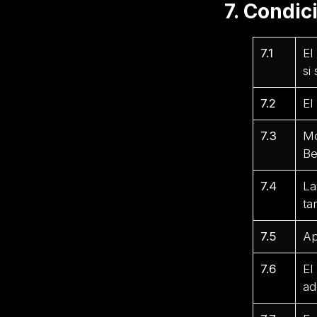
7. Condi
7.1
El
si
7.2
El
7.3
Mo
Be
7.4
La
ta
7.5
Ap
7.6
El
ad