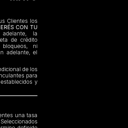
us Clientes los
TERÉS CON TU
delante, la
jeta de crédito
 bloqueos, ni
en adelante, el
dicional de los
inculantes para
 establecidos y
ientes una tasa
Seleccionados
érmino definido