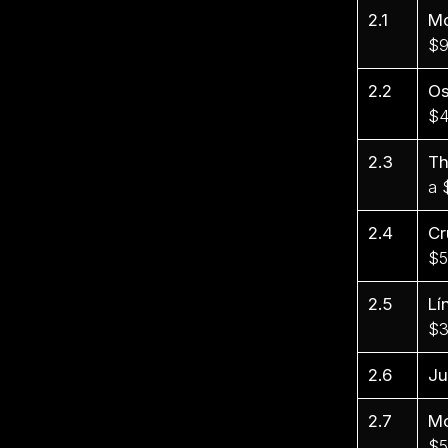
2.1
Mo
$9
2.2
Os
$4
2.3
Th
a 
2.4
Cr
$5
2.5
Lí
$3
2.6
Ju
2.7
Mo
$5