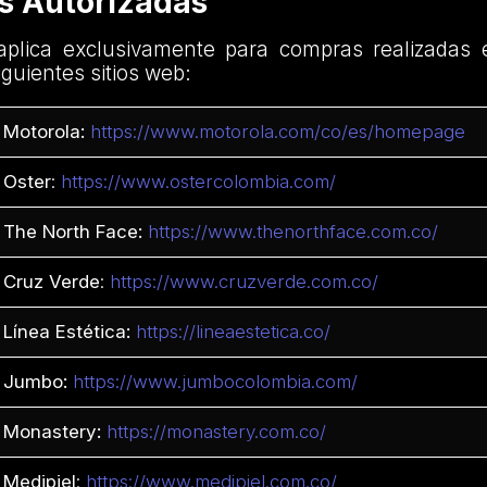
as Autorizadas
plica exclusivamente para compras realizadas 
iguientes sitios web:
Motorola:
https://www.motorola.com/co/es/homepage
Oster
:
https://www.ostercolombia.com/
The North Face:
https://www.thenorthface.com.co/
Cruz Verde
:
https://www.cruzverde.com.co/
Línea Estética:
https://lineaestetica.co/
Jumbo:
https://www.jumbocolombia.com/
Monastery:
https://monastery.com.co/
Medipiel
:
https://www.medipiel.com.co/