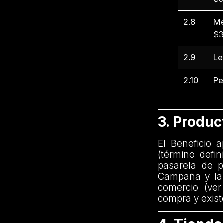
2.8
Me
$3
2.9
Le
2.10
Pe
3. Produ
El Beneficio 
(término defi
pasarela de p
Campaña y las
comercio (ver
compra y exist