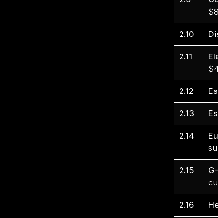
$8
2.10
Di
2.11
El
$4
2.12
Es
2.13
Es
2.14
Eu
su
2.15
G-
cu
2.16
He