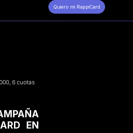
Quiero mi RappiCard
000, 6 cuotas
CAMPAÑA
CARD EN