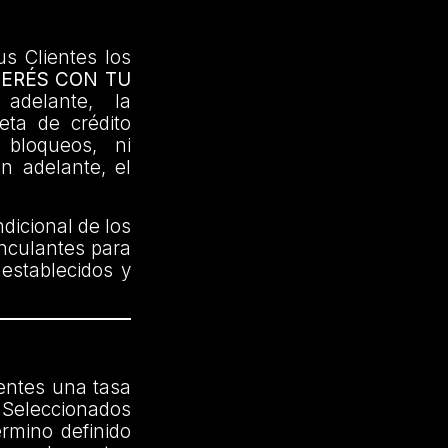
us Clientes los
TERÉS CON TU
delante, la
jeta de crédito
 bloqueos, ni
en adelante, el
dicional de los
inculantes para
 establecidos y
ientes una tasa
Seleccionados
érmino definido