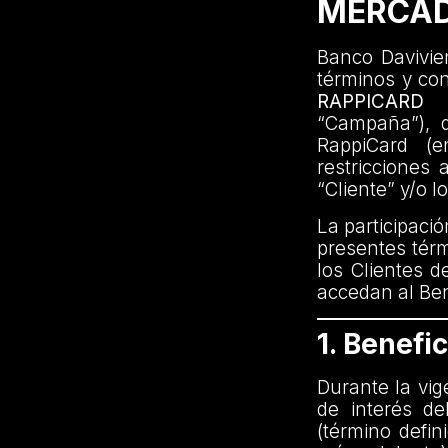
MERCAD
Banco Davivien
términos y co
RAPPICARD
“Campaña”), di
RappiCard (e
restricciones 
“Cliente” y/o l
La participaci
presentes térm
los Clientes d
accedan al Ben
1. Benefic
Durante la vig
de interés d
(término defin