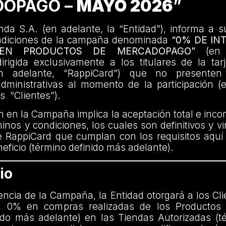
OPAGO –
MAYO 2026
”
da S.A. (en adelante, la “Entidad”), informa a s
ndiciones de la campaña denominada
“0% DE IN
 EN PRODUCTOS DE MERCADOPAGO”
(en a
rigida exclusivamente a los titulares de la tar
n adelante, “RappiCard”) que no presenten
administrativas al momento de la participación (
os “Clientes”).
ón en la Campaña implica la aceptación total e incon
inos y condiciones, los cuales son definitivos y v
e RappiCard que cumplan con los requisitos aquí
eficio (término definido más adelante).
io
encia de la Campaña, la Entidad otorgará a los Cl
el 0% en compras realizadas de los Productos 
ido más adelante) en las Tiendas Autorizadas (t