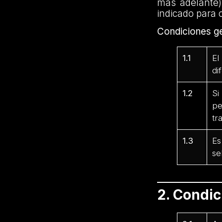
más adelante)
indicado para 
Condiciones ge
1.1
El
di
1.2
Si
pe
tr
1.3
Es
se
2. Condi