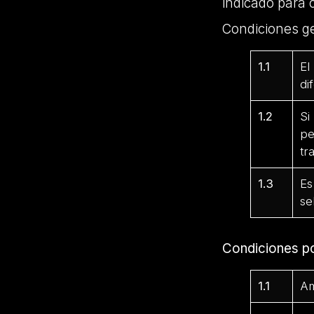
indicado para 
Condiciones g
1.1
El
di
1.2
Si
pe
tr
1.3
Es
se
Condiciones p
1.1
Am