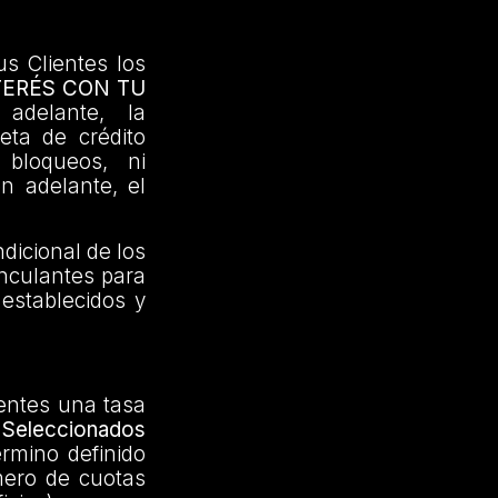
us Clientes los
TERÉS CON TU
adelante, la
jeta de crédito
 bloqueos, ni
en adelante, el
dicional de los
inculantes para
 establecidos y
ientes una tasa
Seleccionados
érmino definido
mero de cuotas