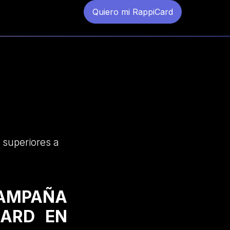
Quiero mi RappiCard
 superiores a
CAMPAÑA
CARD EN