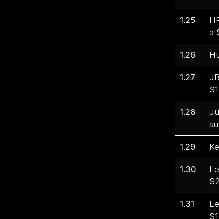
1.25
HP
a 
1.26
Hu
1.27
JB
$1
1.28
Ju
su
1.29
Ke
1.30
Le
$2
1.31
Le
$1