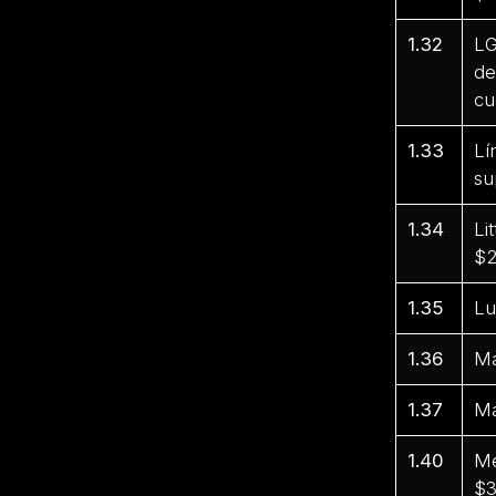
1.32
LG
de
cu
1.33
Lí
su
1.34
Li
$2
1.35
Lu
1.36
Ma
1.37
Ma
1.40
Me
$3