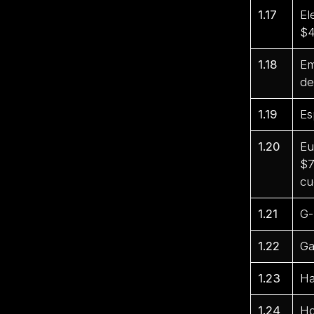
1.17
El
$4
1.18
Em
de
1.19
Es
1.20
Eu
$7
cu
1.21
G-
1.22
Ga
1.23
Ha
1.24
Ho