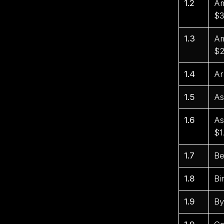
1.2
Am
$3
1.3
Am
$2
1.4
Ar
1.5
As
1.6
As
$1
1.7
Be
1.8
Bi
1.9
By