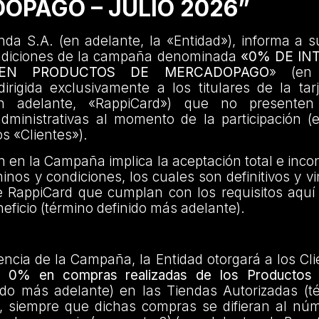
OPAGO – JULIO 2026”
da S.A. (en adelante, la «Entidad»), informa a s
ndiciones de la campaña denominada
«0% DE IN
 EN PRODUCTOS DE MERCADOPAGO
» (en 
rigida exclusivamente a los titulares de la tar
n adelante, «RappiCard») que no presenten
administrativas al momento de la participación (
os «Clientes»).
ón en la Campaña implica la aceptación total e incon
inos y condiciones, los cuales son definitivos y v
e RappiCard que cumplan con los requisitos aquí
eficio (término definido más adelante).
encia de la Campaña, la Entidad otorgará a los Cl
el 0% en compras realizadas de los Productos 
ido más adelante) en las Tiendas Autorizadas (t
, siempre que dichas compras se difieran al nú