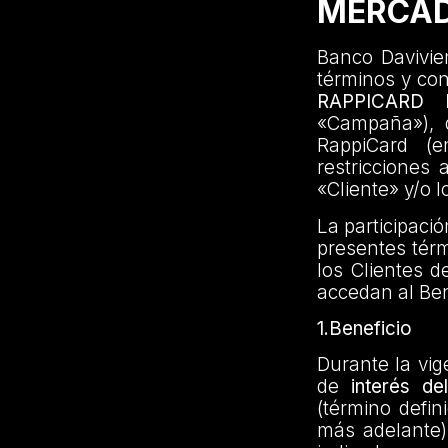
MERCAD
Banco Davivien
términos y co
RAPPICARD
«Campaña»), di
RappiCard (e
restricciones 
«Cliente» y/o l
La participaci
presentes térm
los Clientes d
accedan al Ben
1.Beneficio
Durante la vig
de
interés d
(término defin
más adelante)