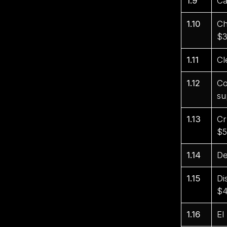
1.9
Ca
1.10
Ch
$3
1.11
Cl
1.12
Co
su
1.13
Cr
$5
1.14
De
1.15
Di
$4
1.16
El