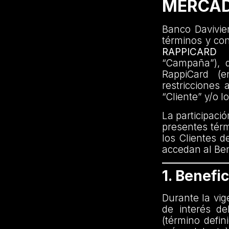
MERCAD
Banco Davivien
términos y co
RAPPICARD
“Campaña”), di
RappiCard (e
restricciones 
“Cliente” y/o l
La participaci
presentes térm
los Clientes d
accedan al Ben
1. Benefic
Durante la vig
de interés d
(término defin