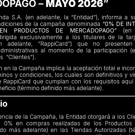
OPAGO –
MAYO 2026
”
da S.A. (en adelante, la “Entidad”), informa a s
ndiciones de la campaña denominada
“0% DE IN
 EN PRODUCTOS DE MERCADOPAGO”
(en a
rigida exclusivamente a los titulares de la tar
n adelante, “RappiCard”) que no presenten
administrativas al momento de la participación (
os “Clientes”).
ón en la Campaña implica la aceptación total e incon
inos y condiciones, los cuales son definitivos y v
e RappiCard que cumplan con los requisitos aquí
eficio (término definido más adelante).
io
encia de la Campaña, la Entidad otorgará a los Cl
el 0% en compras realizadas de los Productos 
ido más adelante) en las Tiendas Autorizadas (t