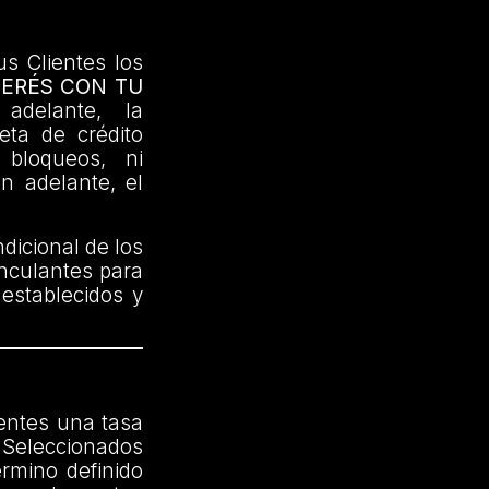
us Clientes los
TERÉS CON TU
delante, la
jeta de crédito
 bloqueos, ni
en adelante, el
dicional de los
inculantes para
 establecidos y
ientes una tasa
Seleccionados
érmino definido