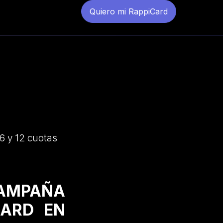
Quiero mi RappiCard
6 y 12 cuotas
CAMPAÑA
CARD EN