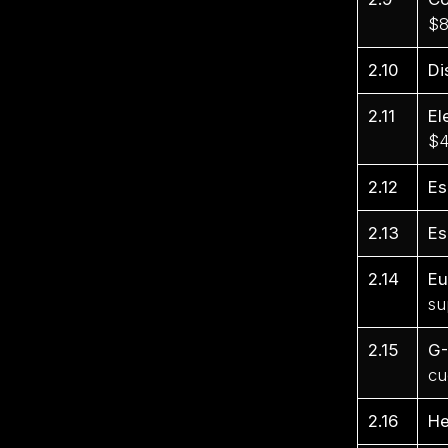
$8
2.10
Di
2.11
El
$4
2.12
Es
2.13
Es
2.14
Eu
su
2.15
G-
cu
2.16
He