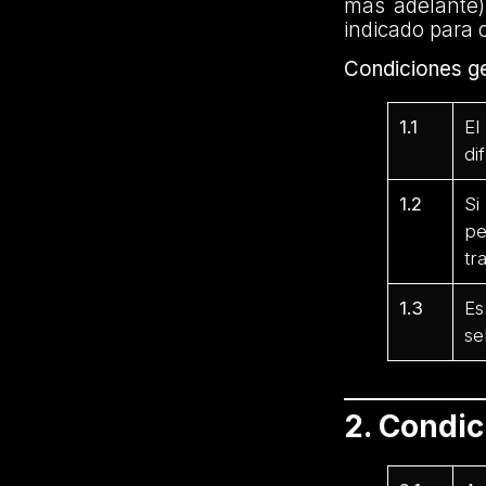
más adelante)
indicado para 
Condiciones ge
1.1
El
di
1.2
Si
pe
tr
1.3
Es
se
2. Condi