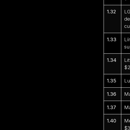
1.32
LG
de
cu
1.33
Lí
su
1.34
Li
$2
1.35
Lu
1.36
Ma
1.37
Ma
1.40
Me
$3