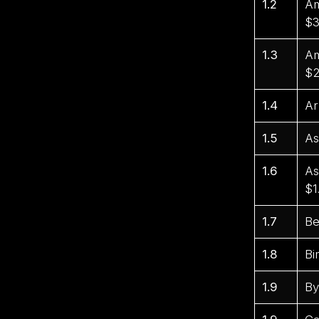
1.2
Am
$3
1.3
Am
$2
1.4
Ar
1.5
As
1.6
As
$1
1.7
Be
1.8
Bi
1.9
By