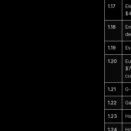
1.17
El
$4
1.18
Em
de
1.19
Es
1.20
Eu
$7
cu
1.21
G-
1.22
Ga
1.23
Ha
1.24
Ho