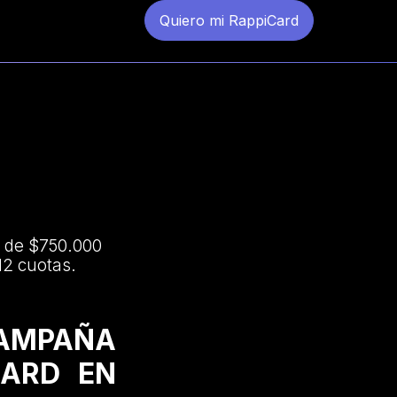
Quiero mi RappiCard
s de $750.000
12 cuotas.
CAMPAÑA
CARD EN