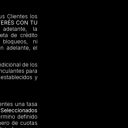
us Clientes los
TERÉS CON TU
adelante, la
jeta de crédito
 bloqueos, ni
en adelante, el
dicional de los
inculantes para
 establecidos y
ientes una tasa
Seleccionados
érmino definido
mero de cuotas