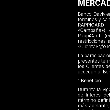
MERCAD
Banco Davivien
términos y co
RAPPICARD
«Campaña»), di
RappiCard (e
restricciones 
«Cliente» y/o l
La participaci
presentes térm
los Clientes d
accedan al Ben
1.Beneficio
Durante la vig
de
interés d
(término defin
más adelante)