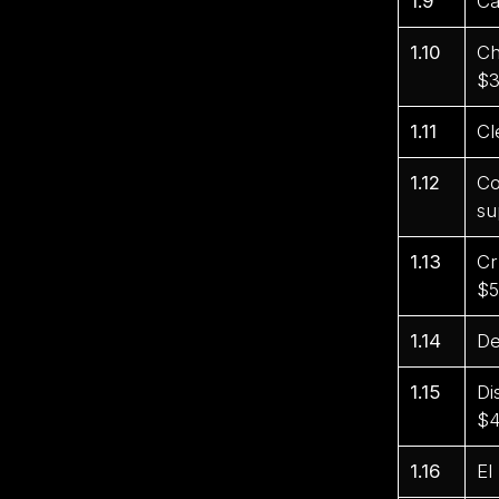
1.9
Ca
1.10
Ch
$3
1.11
Cl
1.12
Co
su
1.13
Cr
$5
1.14
De
1.15
Di
$4
1.16
El