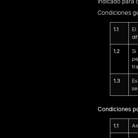
indicado para 
Condiciones g
1.1
El
di
1.2
Si
pe
tr
1.3
Es
se
Condiciones p
1.1
Am