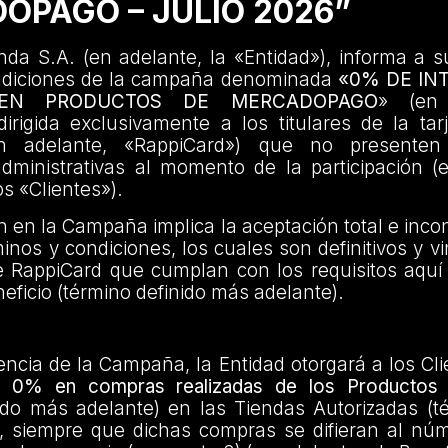
OPAGO – JULIO 2026”
da S.A. (en adelante, la «Entidad»), informa a s
ndiciones de la campaña denominada
«0% DE IN
 EN PRODUCTOS DE MERCADOPAGO
» (en 
rigida exclusivamente a los titulares de la tar
n adelante, «RappiCard») que no presenten
administrativas al momento de la participación (
os «Clientes»).
ón en la Campaña implica la aceptación total e incon
inos y condiciones, los cuales son definitivos y v
e RappiCard que cumplan con los requisitos aquí
eficio (término definido más adelante).
encia de la Campaña, la Entidad otorgará a los Cl
el 0% en compras realizadas de los Productos 
ido más adelante) en las Tiendas Autorizadas (t
, siempre que dichas compras se difieran al nú