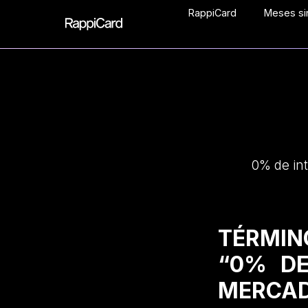
RappiCard
Meses sin
0% de in
TÉRMIN
“0% DE
MERCAD