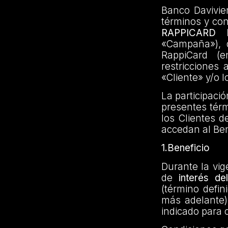
Banco Davivien
términos y co
RAPPICARD
«Campaña»), di
RappiCard (e
restricciones 
«Cliente» y/o l
La participaci
presentes térm
los Clientes d
accedan al Ben
1.Beneficio
Durante la vig
de
interés d
(término defin
más adelante)
indicado para 