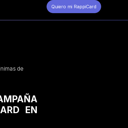
Quiero mi RappiCard
ínimas de
CAMPAÑA
CARD EN