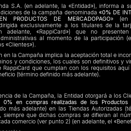
da S.A. (en adelante, la «Entidad»), informa a s
ndiciones de la campaña denominada
«0% DE IN
 EN PRODUCTOS DE MERCADOPAGO
» (en 
rigida exclusivamente a los titulares de la tar
n adelante, «RappiCard») que no presenten
administrativas al momento de la participación (
os «Clientes»).
ón en la Campaña implica la aceptación total e incon
inos y condiciones, los cuales son definitivos y v
e RappiCard que cumplan con los requisitos aquí
eficio (término definido más adelante).
encia de la Campaña, la Entidad otorgará a los Cl
el 0% en compras realizadas de los Productos 
ido más adelante) en las Tiendas Autorizadas (t
, siempre que dichas compras se difieran al nú
cada comercio (ver punto 2) (en adelante, el «Benef