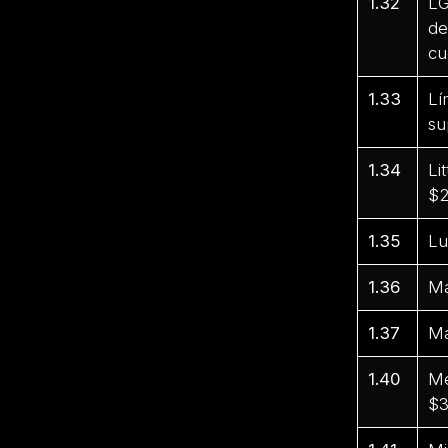
1.32
LG
de
cu
1.33
Lí
su
1.34
Li
$2
1.35
Lu
1.36
Ma
1.37
Ma
1.40
Me
$3