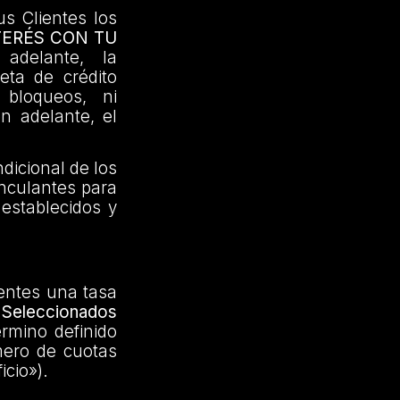
us Clientes los
TERÉS CON TU
adelante, la
jeta de crédito
 bloqueos, ni
en adelante, el
dicional de los
inculantes para
 establecidos y
ientes una tasa
Seleccionados
érmino definido
mero de cuotas
icio»).