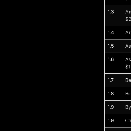
1.3
Am
$2
1.4
Ar
1.5
As
1.6
As
$1
1.7
Be
1.8
Bi
1.9
By
1.9
Ca