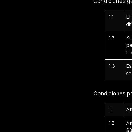
Condiciones g
1.1
El
di
1.2
Si
pe
tr
1.3
Es
se
Condiciones p
1.1
Am
1.2
Am
$3