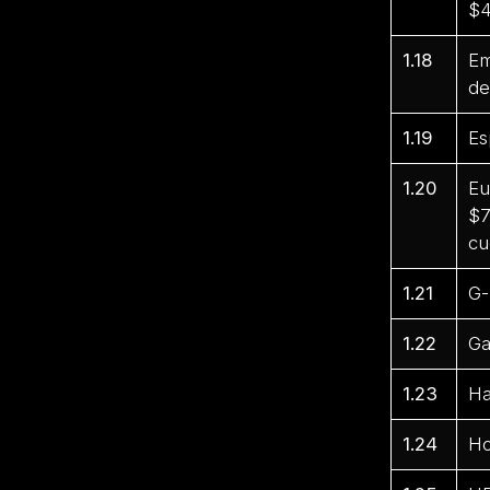
$4
1.18
Em
de
1.19
Es
1.20
Eu
$7
cu
1.21
G-
1.22
Ga
1.23
Ha
1.24
Ho