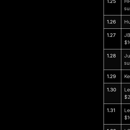
1.25
HP
su
1.26
Hu
1.27
JB
$1
1.28
Ju
su
1.29
Ke
1.30
Le
$2
1.31
Le
$1