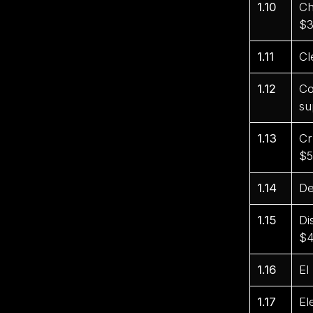
1.10
Ch
$3
1.11
Cl
1.12
Co
su
1.13
Cr
$5
1.14
De
1.15
Di
$4
1.16
El
1.17
El