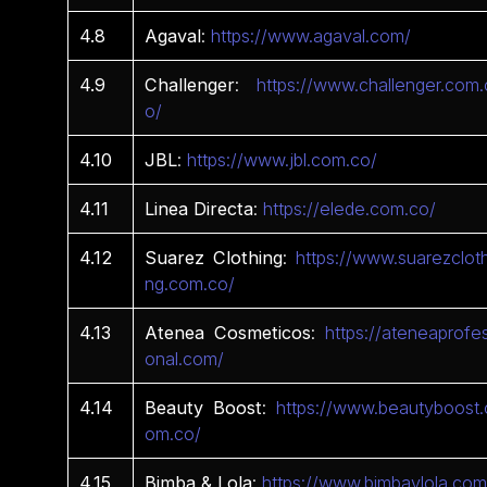
4.8
Agaval
:
https://www.agaval.com/
4.9
Challenger
:
https://www.challenger.com.
o/
4.10
JBL
:
https://www.jbl.com.co/
4.11
Linea
Directa
:
https://elede.com.co/
4.12
Suarez
Clothing
:
https://www.suarezcloth
ng.com.co/
4.13
Atenea
Cosmeticos
:
https://ateneaprofes
onal.com/
4.14
Beauty Boost
:
https://www.beautyboost.
om.co/
4.15
Bimba & Lola
:
https://www.bimbaylola.com