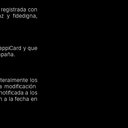
 registrada con
z y fidedigna,
appiCard y que
ampaña.
ateralmente los
a modificación
otificada a los
n a la fecha en