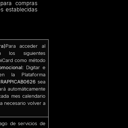
 para compras
es establecidas
a)
Para acceder al
n los siguientes
appiCard como método
omocional
: Digitar e
 la Plataforma
o
RAPPICAB0626
sea
gará automáticamente
 cada mes calendario
a necesario volver a
pago de servicios de