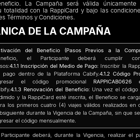
beneficio. La Campaña será válida únicamente
totalidad con la RappiCard y bajo las condicion
es Términos y Condiciones.
ÁNICA DE LA CAMPAÑA
tivación del Beneficio (Pasos Previos a la Compr
eneficio, el Participante deberá cumplir co
sos:
4.1.1
Inscripción del Medio de Pago
: Inscribir la R
 pago dentro de la Plataforma Cabify.
4.1.2
Código Pr
ngresar el código promocional
RAPPICAB0626
en
bify.
4.1.3
Renovación del Beneficio
: Una vez el códig
dimido y la RappiCard esté inscrita, el Beneficio se car
ra los primeros cuatro (4) viajes válidos realizados en
bsiguiente durante la Vigencia de la Campaña, sin que se
gresar el código mensualmente.
 Participante deberá, durante la Vigencia, realizar el 