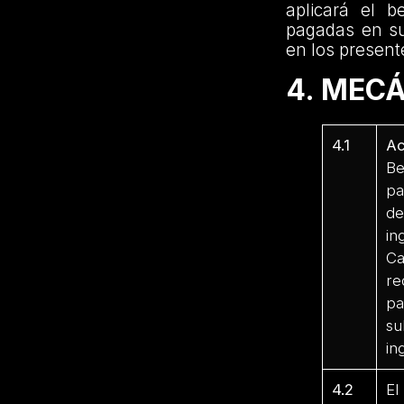
aplicará el 
pagadas en su 
en los present
4. MEC
4.1
Ac
B
pa
de
i
Ca
re
pa
su
in
4.2
El