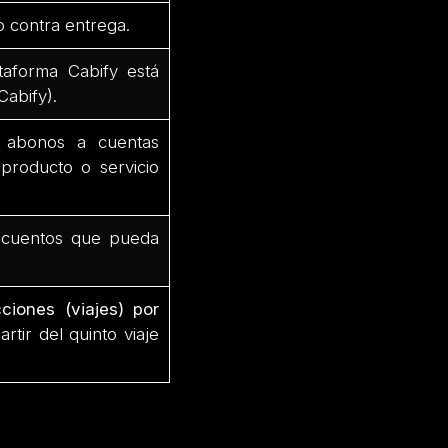
o contra entrega.
ataforma Cabify está
abify).
, abonos a cuentas
 producto o servicio
escuentos que pueda
ciones (viajes) por
tir del quinto viaje