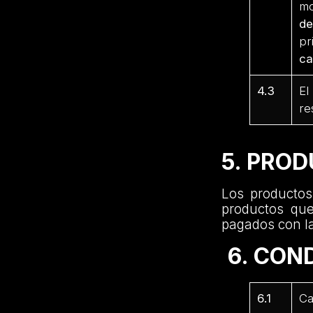
mo
de
p
ca
4.3
El
re
5. PRO
Los productos
productos que
pagados con la
6. CON
6.1
Ca