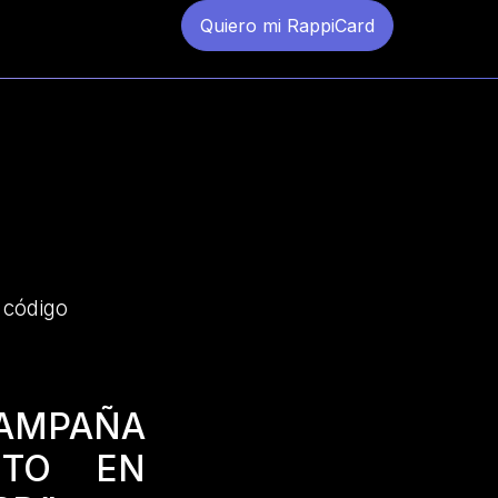
Quiero mi RappiCard
 código
AMPAÑA
NTO EN