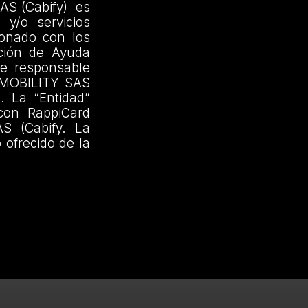
AS (Cabify) es
 y/o servicios
ionado con los
cción de Ayuda
ce responsable
XIMOBILITY SAS
s. La “Entidad”
 con RappiCard
S (Cabify. La
 ofrecido de la