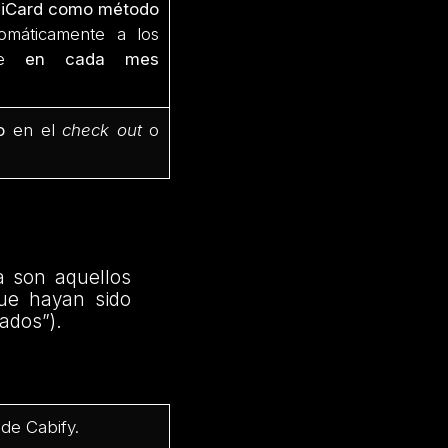
ppiCard como método
tomáticamente a los
ice
en cada mes
o
en el
check out
o
a son aquellos
que hayan sido
nados”).
de Cabify.