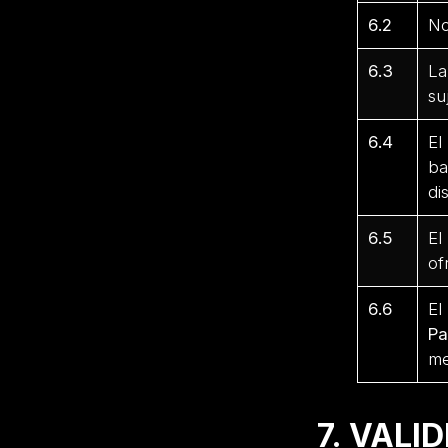
6.2
No
6.3
La
su
6.4
El
ba
di
6.5
El
of
6.6
El
Pa
me
7. VALI