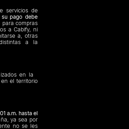
e servicios de
y
su pago debe
ca para compras
os a Cabify, ni
itarse a, otras
 distintas a la
lizados en la
n el territorio
01 a.m. hasta el
aña, ya sea por
ente no se les