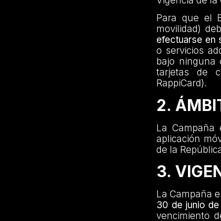
Vigencia de l
Para que el B
movilidad) de
efectuarse en 
o servicios ad
bajo ninguna o
tarjetas de cr
RappiCard).
2. ÁMBI
La Campaña e
aplicación móv
de la Repúblic
3. VIGE
La Campaña es
30 de junio de
vencimiento d