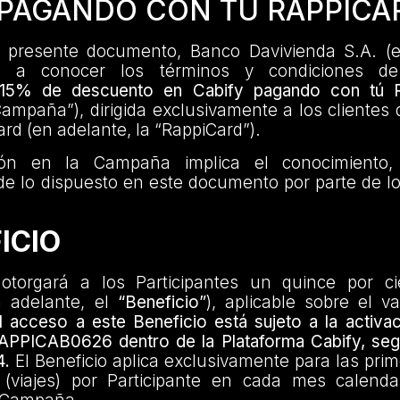
 PAGANDO CON TÚ RAPPICA
 presente documento, Banco Davivienda S.A. (e
 da a conocer los términos y condiciones d
“15% de descuento en Cabify pagando con tú R
Campaña”), dirigida exclusivamente a los clientes d
ard (en adelante, la “RappiCard”).
ción en la Campaña implica el conocimiento,
e lo dispuesto en este documento por parte de lo
FICIO
torgará a los Participantes un quince por ci
n adelante, el
“Beneficio”
), aplicable sobre el va
l acceso a este Beneficio está sujeto a la activa
APPICAB0626 dentro de la Plataforma Cabify, seg
4.
El Beneficio aplica exclusivamente para las prim
 (viajes) por Participante en cada mes calenda