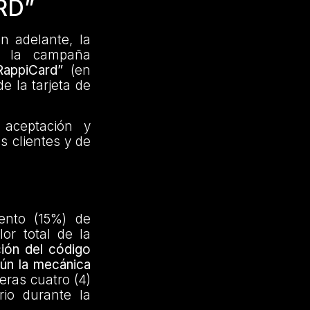
RD”
n adelante, la
e la campaña
appiCard”
(en
e la tarjeta de
 aceptación y
s clientes y de
ento (15%) de
lor total de la
ción del código
ún la mecánica
eras cuatro (4)
rio durante la