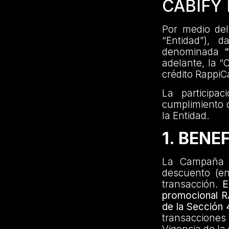
CABIFY
Por medio del
“Entidad”),
denominada
adelante, la “
crédito RappiC
La participa
cumplimiento d
la Entidad.
1. BENE
La Campaña o
descuento (e
transacción.
E
promocional R
de la Sección 
transacciones