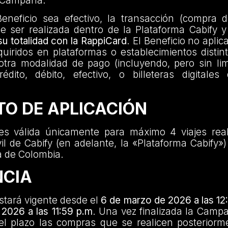
a Campaña.
eneficio sea efectivo, la transacción (compra d
be ser realizada dentro de la Plataforma Cabify 
su totalidad con la RappiCard
. El Beneficio no apli
quiridos en plataformas o establecimientos distint
tra modalidad de pago (incluyendo, pero sin lim
édito, débito, efectivo, o billeteras digitales
TO DE APLICACIÓN
s válida únicamente para máximo 4 viajes rea
il de Cabify (en adelante, la «Plataforma Cabify») e
a de Colombia.
NCIA
tará vigente desde el
6 de marzo de 2026 a las 12:
 2026 a las 11:59 p.m
. Una vez finalizada la Camp
el plazo las compras que se realicen posteriorm