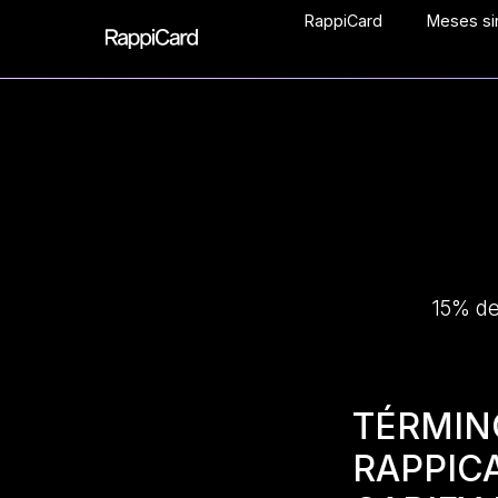
RappiCard
Meses sin
15% de
TÉRMI
RAPPI