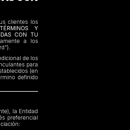
us clientes los
TÉRMINOS Y
IDAS CON TU
ivamente a los
rd”).
dicional de los
inculantes para
stablecidos (en
érmino definido
te), la Entidad
és preferencial
ciación: