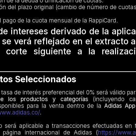
ón de la deuda o unificación de cuotas.
ón del plazo original (cambio de número de cuotas)
l pago de la cuota mensual de la RappiCard.
 de intereses derivado de la aplica
e verá reflejado en el extracto a
 corte siguiente a la realizac
ctos Seleccionados
e tasa de interés preferencial del 0% será válido pa
 de los productos y categorías
(incluyendo ca
isponibles para la venta dentro de la
Adidas App
www.adidas.co/
.
o será aplicable a transacciones efectuadas en t
 página internacional de Adidas (
https://www.