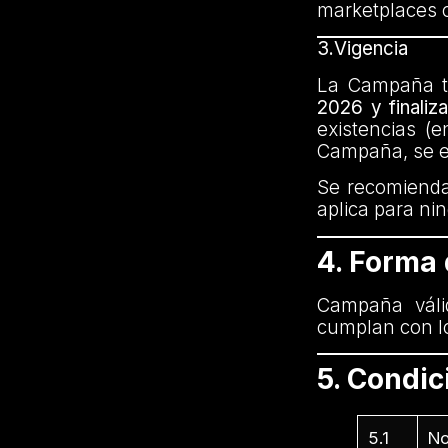
marketplaces o
3.Vigencia
La Campaña te
2026 y finaliz
existencias (
Campaña, se en
Se recomienda 
aplica para ni
4. Forma
Campaña váli
cumplan con l
5. Condi
5.1
No