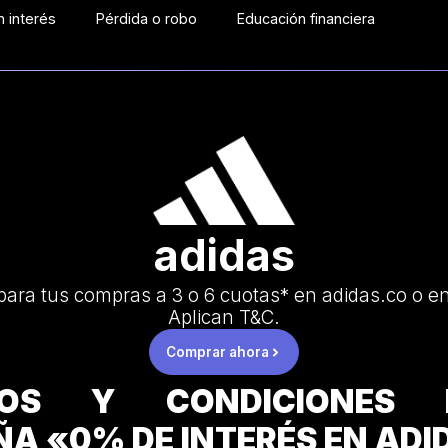
 interés
Pérdida o robo
Educación financiera
adidas
para tus compras a 3 o 6 cuotas* en adidas.co o en
Aplican T&C.
Comprar ahora
NOS Y CONDICIONES
A «0% DE INTERÉS EN ADI