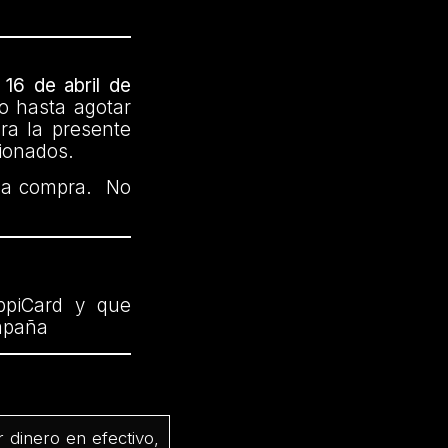
.
 16 de abril de
 o hasta agotar
ra la presente
cionados.
r la compra. No
ppiCard y que
ampaña
dinero en efectivo,