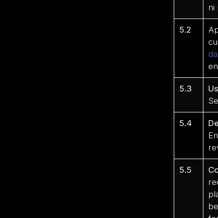
ni
5.2
Ap
cu
da
e
5.3
Us
Se
5.4
De
En
re
5.5
Co
re
pl
be