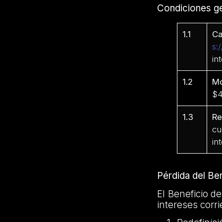
Condiciones ge
1.1
Ca
s:
in
1.2
Mo
$4
1.3
Re
cu
in
Pérdida del Be
El Beneficio d
intereses corri