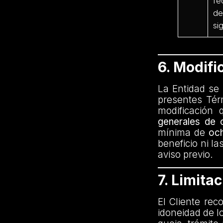
fe
de
si
6. Modifi
La Entidad se 
presentes Tér
modificación
generales de 
mínima de
och
beneficio ni l
aviso previo.
7. Limita
El Cliente rec
idoneidad de l