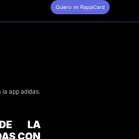
Quiero mi RappiCard
 la app adidas.
 DE LA
DAS CON