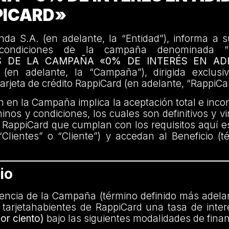
PICARD»
da S.A. (en adelante, la “Entidad”), informa a s
condiciones de la campaña denominada “
S DE LA CAMPAÑA «0% DE INTERÉS EN AD
 (en adelante, la “Campaña”), dirigida exclus
 tarjeta de crédito RappiCard (en adelante, “RappiCa
ón en la Campaña implica la aceptación total e incon
inos y condiciones, los cuales son definitivos y v
e RappiCard que cumplan con los requisitos aquí e
“Clientes” o “Cliente”) y accedan al Beneficio (t
.
io
encia de la Campaña (término definido más adelan
 tarjetahabientes de RappiCard una tasa de inter
or ciento)
bajo las siguientes modalidades de finan