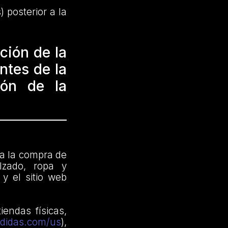
 posterior a la
ción de la
ntes de la
ión de la
ra la compra de
lzado, ropa y
y el sitio web
iendas físicas,
adidas.com/us
),