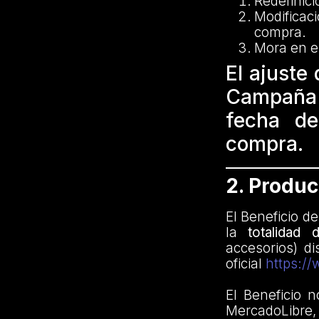
Redefinici
Modificaci
compra.
Mora en e
El ajuste
Campaña s
fecha de
compra.
2. Produ
El Beneficio d
la
totalidad
accesorios) d
oficial
https://
El Beneficio n
MercadoLibre,