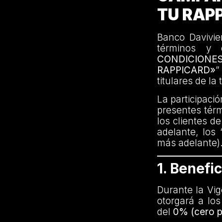
TU RAP
Banco Davivien
términos y 
CONDICIONE
RAPPICARD»
”
titulares de la
La participaci
presentes térm
los clientes d
adelante, los 
más adelante)
1. Benefic
Durante la Vig
otorgará a los
del
0% (cero p