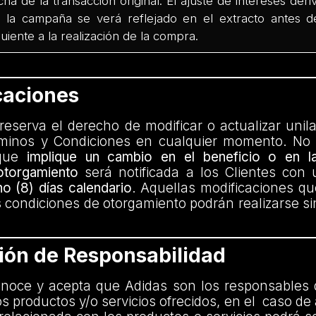
cha de la transacción original. El ajuste de intereses deri
 la campaña se verá reflejado en el extracto antes d
guiente a la realización de la compra.
caciones
reserva el derecho de modificar o actualizar unil
minos y Condiciones en cualquier momento. No 
 que
implique un cambio en el beneficio o en l
otorgamiento
será notificada a los Clientes con 
o (8) días calendario
. Aquellas modificaciones qu
as condiciones de otorgamiento podrán realizarse s
ción de Responsabilidad
onoce y acepta que Adidas son los responsables 
os productos y/o servicios ofrecidos, en el caso de