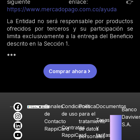
siguiente enlace: 👉
https://www.mercadopago.com.co/ayuda
La Entidad no será responsable por productos
ofrecidos por terceros y su participación se
limita exclusivamente a la entrega del Beneficio
descrito en la Sección 1.
***
Comprar ahora
Canales
Condiciones
Política
Documentos
Banco
de
de uso
para el
Davivie
Tasas
Contacto
tratamiento
S.A.
Contratos
y
RappiCard
de datos
RappiCard
tarifas
personales