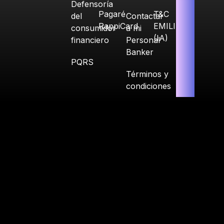
Defensoría
Pagaré
T&C
del
Contactar
RappiCard
EMILIA
consumidor
a mi
(IA)
financiero
Personal
Banker
PQRS
Términos y
condiciones